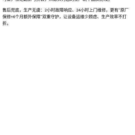
售后兜底，生产无虞：
小时故障响应、
小时上门维修，更有“原厂
2
24
保修
个月额外保障”双重守护，让设备运维少顾虑、生产效率不打
+6
折。