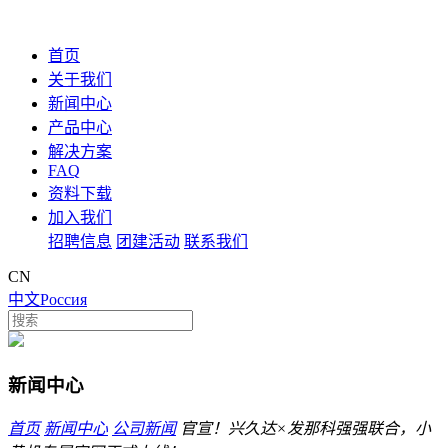
首页
关于我们
新闻中心
产品中心
解决方案
FAQ
资料下载
加入我们
招聘信息
团建活动
联系我们
CN
中文
Россия
新闻中心
首页
新闻中心
公司新闻
官宣！兴久达×发那科强强联合，小